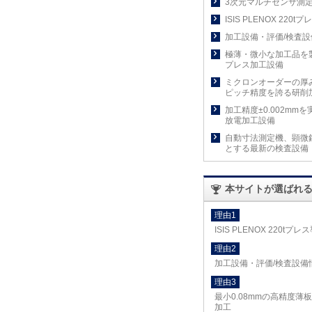
3次元マルチセンサ測
ISIS PLENOX 220t
加工設備・評価/検査設
極薄・微小な加工品を
プレス加工設備
ミクロンオーダーの厚
ピッチ精度を誇る研削
加工精度±0.002mm
放電加工設備
自動寸法測定機、顕微
とする最新の検査設備
本サイトが選ばれ
理由1
ISIS PLENOX 220tプレ
理由2
加工設備・評価/検査設備
理由3
最小0.08mmの高精度薄
加工