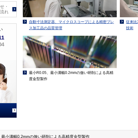
せ・
流れ
自動寸法測定器、マイクロスコープによる精密プレ
従来比
ス加工品の品質管理
技術
い
11
04
最小R0.05、最小溝幅0.2mmの倣い研削による高精
度金型製作
5、最小溝幅0.2mmの倣い研削による高精度金型製作