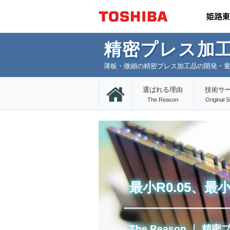
精密プレス加工
薄板・微細の精密プレス加工品の開発・
選ばれる理由
技術サ
The Reason
Original S
最小R0.05、
The Reason
精密プ