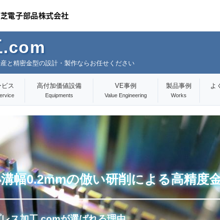
.com
量産と精密金型の設計・製作ならお任せください
ービス
高付加価値設備
VE事例
製品事例
よ
ervice
Equipments
Value Engineering
Works
最小溝幅0.2mmの倣い研削による高精度
レス加工.comが選ばれる理由