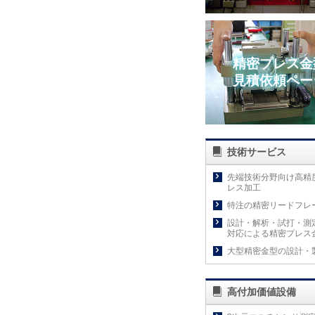
精密プレス金
見積依頼ペー
技術サービス
先端技術分野向け高精
レス加工
特注の精密リードフレ
設計・解析・試打・測
対応による精密プレス
大型精密金型の設計・
高付加価値設備