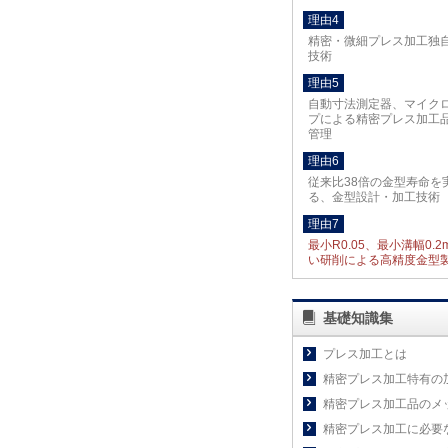
理由4
精密・微細プレス加工独
技術
理由5
自動寸法測定器、マイク
プによる精密プレス加工
管理
理由6
従来比38倍の金型寿命を
る、金型設計・加工技術
理由7
最小R0.05、最小溝幅0.
い研削による高精度金型
基礎知識集
プレス加工とは
精密プレス加工特有の
精密プレス加工品のメ
精密プレス加工に必要