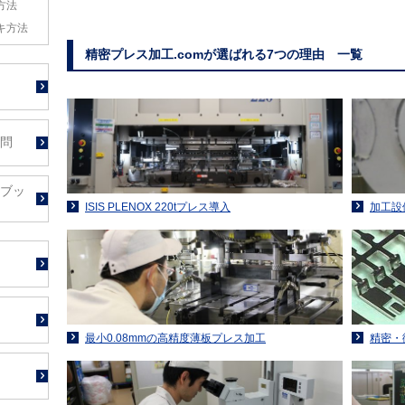
方法
キ方法
精密プレス加工.comが選ばれる7つの理由 一覧
問
ブッ
ISIS PLENOX 220tプレス導入
加工設
最小0.08mmの高精度薄板プレス加工
精密・