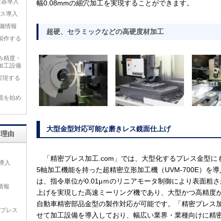
定器導入
幅0.08mmの細穴加工を実現することができます。
プレス導入
備情報
超硬、セラミックなどの高硬度材加工
製作する
み精度・
加工設備
を実現する
鏡を始め
大型金型対応可能な磨きレス鏡面仕上げ
る理由
「精密プレス加工.com」では、大型化するプレス金型に
ス導入
5軸加工機能を持った超精密立形加工機（UVM-700E）
は、指令単位が0.01μｍのリニアモータ制御により表面粗
情報
上げを実現した高速ミーリング機であり、大型かつ高精度
自動車精密部品金型の製作対応が可能です。「精密プレス加
板プレス
せて加工設備を導入しており、幅広い業界・業種向けに精