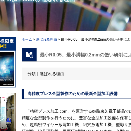
ホーム
選ばれる理由
最小R0.05、最小溝幅0.2mmの倣い研削
最小R0.05、最小溝幅0.2mmの倣い研削
分類
選ばれる理由
高精度プレス金型製作のための最新金型加工設備
工
「精密プレス加工.com」を運営する姫路東芝電子部品で
ジ
精度な金型製作を行うために、豊富な金型加工設備を保有
め、超精密ワイヤー放電加工機、細穴放電加工機、型彫り