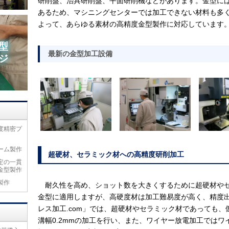
研削盤、治具研削盤、平面研削機などがあります。金型に
あるため、マシニングセンターでは加工できない材料も多
よって、あらゆる素材の高精度金型製作に対応しています
型
最新の金型加工設備
ジ
度精密プ
ーム製作
超硬材、セラミック材への高精度研削加工
定の一貫
金型製作
製作
耐久性を高め、ショット数を大きくするために超硬材やセ
金型に適用しますが、高硬度材は加工難易度が高く、精度
レス加工.com」では、超硬材やセラミック材であっても、倣
溝幅0.2mmの加工を行い、また、ワイヤー放電加工ではワイヤ