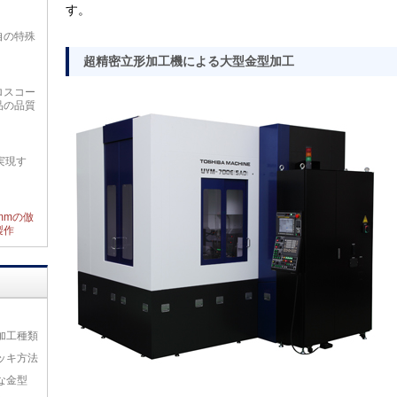
す。
自の特殊
超精密立形加工機による大型金型加工
ロスコー
品の品質
実現す
2mmの倣
製作
加工種類
ッキ方法
な金型