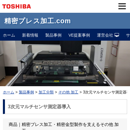
精密プレス加工.com
ホーム
新着情報
製品事例
VE提案事例
運営会社
サ
ホーム
製品事例
加工分類
その他 加工
3次元マルチセンサ測定器
3次元マルチセンサ測定器導入
商品
精密プレス加工・精密金型製作を支えるその他 加