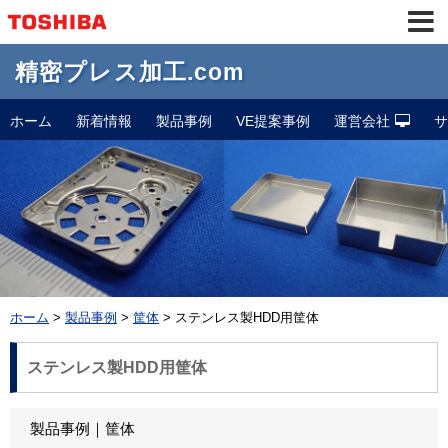
精密プレス加工.com
ホーム
新着情報
製品事例
VE提案事例
運営会社
サ
ホーム
製品事例
筐体
ステンレス製HDD用筐体
ステンレス製HDD用筐体
製品事例
筐体