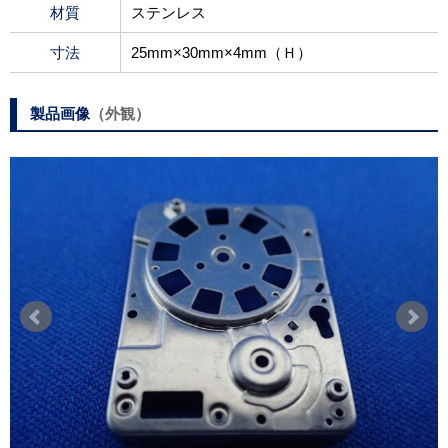
材質
ステンレス
寸法
25mm×30mm×4mm（Ｈ）
製品画像
（外観）