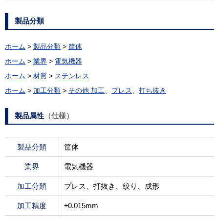
製品分類
ホーム
>
製品分類
>
筐体
ホーム
>
業界
>
電気機器
ホーム
>
材質
>
ステンレス
ホーム
>
加工分類
>
その他 加工
、
プレス
、
打ち抜き
製品属性
（仕様）
製品
分類
筐体
業界
電気機器
加工
分類
プレス、打抜き、絞り、成形
加工
精度
±0.015mm